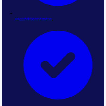
Comparer le coût réel, pas seulement le prix
À matériel équivalent, l'occasion reconditionnée
revient 30 à 70 % moins cher que le neuf. Raisonnez
Reconditionnement
en coût complet : prix d'achat, garantie, livraison,
installation et surtout disponibilité immédiate,
souvent décisive face aux délais du neuf.
4
Sécuriser garantie, livraison et SAV
La plupart des équipements sont garantis (durée
indiquée sur l'annonce : 6 à 24 mois selon le type de
reconditionnement), pièces et main-d'œuvre selon
les cas. Livraison France, installation possible, SAV.
Questions fréquentes : Convoyeurs