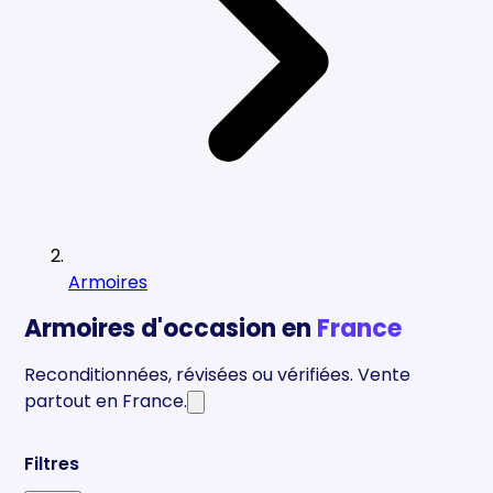
Armoires
Armoires
d'occasion en
France
Reconditionnées, révisées ou vérifiées. Vente
partout en
France
.
Qu'est-ce qu'un équipement de
Filtres
armoires d'occasion ?