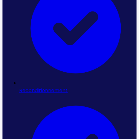
la fiche produit et demandez photos ou précisions
complémentaires avant d'acheter.
3
Comparer le coût réel, pas seulement le prix
À matériel équivalent, l'occasion reconditionnée
revient 30 à 70 % moins cher que le neuf. Raisonnez
en coût complet : prix d'achat, garantie, livraison,
installation et surtout disponibilité immédiate,
souvent décisive face aux délais du neuf.
Reconditionnement
4
Sécuriser garantie, livraison et SAV
La plupart des équipements sont garantis (durée
indiquée sur l'annonce : 6 à 24 mois selon le type de
reconditionnement), pièces et main-d'œuvre selon